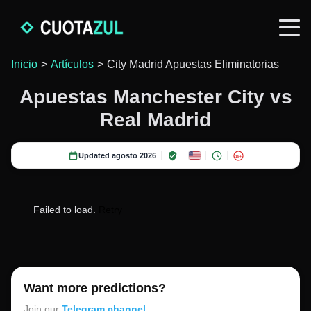
Inicio
>
Artículos
>
City Madrid Apuestas Eliminatorias
Apuestas Manchester City vs
Real Madrid
Updated agosto 2026
18+
Failed to load.
Retry
Want more predictions?
Join our
Telegram channel