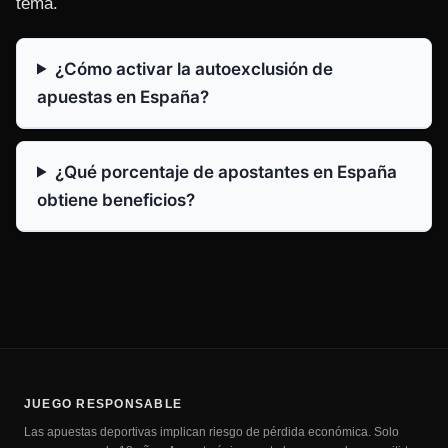
tema.
¿Cómo activar la autoexclusión de
apuestas en España?
¿Qué porcentaje de apostantes en España
obtiene beneficios?
JUEGO RESPONSABLE
Las apuestas deportivas implican riesgo de pérdida económica. Solo