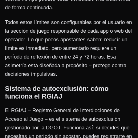
de forma continuada.
Todos estos límites son configurables por el usuario en
la sección de juego responsable de cada app o web del
operador. Lo que pocos apostantes saben: reducir un
límite es inmediato, pero aumentarlo requiere un
período de reflexión de entre 24 y 72 horas. Esa
asimetría esta diseñada a propósito – protege contra
decisiones impulsivas.
Sistema de autoexclusión: cómo
funciona el RGIAJ
El RGIAJ – Registro General de Interdicciones de
Acceso al Juego – es el sistema de autoexclusión
gestionado por la DGOJ. Funciona así: si decides que
necesitas un período sin apostar, puedes registrarte en