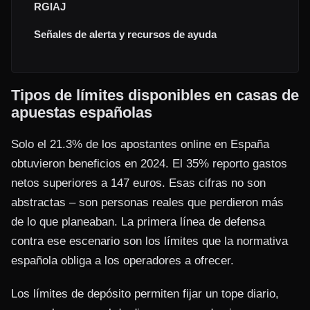
RGIAJ
Señales de alerta y recursos de ayuda
Tipos de límites disponibles en casas de
apuestas españolas
Solo el 21.3% de los apostantes online en España
obtuvieron beneficios en 2024. El 35% reporto gastos
netos superiores a 147 euros. Esas cifras no son
abstractas – son personas reales que perdieron más
de lo que planeaban. La primera línea de defensa
contra ese escenario son los límites que la normativa
española obliga a los operadores a ofrecer.
Los límites de depósito permiten fijar un tope diario,