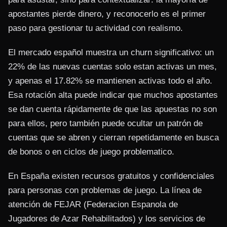
apostantes pierde dinero, y reconocerlo es el primer
paso para gestionar tu actividad con realismo.
El mercado español muestra un churn significativo: un
22% de las nuevas cuentas solo estan activas un mes,
y apenas el 17.82% se mantienen activas todo el año.
Esa rotación alta puede indicar que muchos apostantes
se dan cuenta rápidamente de que las apuestas no son
para ellos, pero también puede ocultar un patrón de
cuentas que se abren y cierran repetidamente en busca
de bonos o en ciclos de juego problematico.
En España existen recursos gratuitos y confidenciales
para personas con problemas de juego. La línea de
atención de FEJAR (Federacion Espanola de
Jugadores de Azar Rehabilitados) y los servicios de