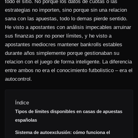
todo el sitio. No porque los datos de cuotas o las
estrategias no importen, sino porque sin una relacion
sana con las apuestas, todo lo demas pierde sentido.
He visto a apostantes con análisis impecables arruinar
sus finanzas por no poner límites, y he visto a
apostantes mediocres mantener bankrolls estables
durante años simplemente porque gestionaban su
relacion con el juego de forma inteligente. La diferencia
entre ambos no era el conocimiento futbolistico – era el
autocontrol.
Índice
Tipos de límites disponibles en casas de apuestas
españolas
Sistema de autoexclusión: cómo funciona el