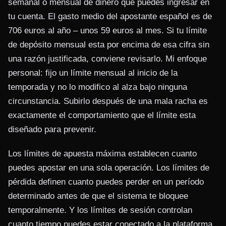
semanal o mensual de dinero que puedes ingresar en
tu cuenta. El gasto medio del apostante español es de
706 euros al año – unos 59 euros al mes. Si tu límite
de depósito mensual esta por encima de esa cifra sin
una razón justificada, conviene revisarlo. Mi enfoque
personal: fijo un límite mensual al inicio de la
temporada y no lo modifico al alza bajo ninguna
circunstancia. Subirlo después de una mala racha es
exactamente el comportamiento que el límite esta
diseñado para prevenir.
Los límites de apuesta máxima establecen cuanto
puedes apostar en una sola operación. Los límites de
pérdida definen cuanto puedes perder en un período
determinado antes de que el sistema te bloquee
temporalmente. Y los límites de sesión controlan
cuanto tiempo puedes estar conectado a la plataforma