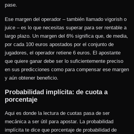
pase.
Ese margen del operador – también llamado vigorish o
juice – es lo que necesitas superar para ser rentable a
largo plazo. Un margen del 6% significa que, de media,
por cada 100 euros apostados por el conjunto de
jugadores, el operador retiene 6 euros. El apostante
que quiere ganar debe ser lo suficientemente preciso
en sus predicciones como para compensar ese margen
y aún obtener beneficio.
Probabilidad implícita: de cuota a
porcentaje
Aqui es donde la lectura de cuotas pasa de ser
mecánica a ser útil para apostar. La probabilidad
implícita te dice que porcentaje de probabilidad de