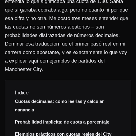
entendia lo que significaba una cuota de 1.80. Sabía
que si ganaba cobraba algo, pero no cuanto ni por que
esa cifra y no otra. Me costó tres meses entender que
las cuotas no son números aleatorios – son
probabilidades disfrazadas de números decimales.
Dominar esa traduccion fue el primer pasó real en mi
carrera como apostante, y es exactamente lo que voy
a explicar aquí con ejemplos de partidos del
Manchester City.
Índice
Cuotas decimales: como leerlas y calcular
ganancia
Probabilidad implícita: de cuota a porcentaje
Ejemplos prácticos con cuotas reales del City