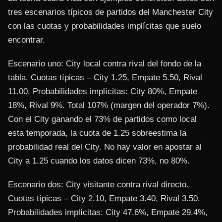
tres escenarios típicos de partidos del Manchester City
con las cuotas y probabilidades implícitas que suelo
encontrar.
Escenario uno: City local contra rival del fondo de la
tabla. Cuotas típicas – City 1.25, Empate 5.50, Rival
11.00. Probabilidades implícitas: City 80%, Empate
18%, Rival 9%. Total 107% (margen del operador 7%).
Con el City ganando el 73% de partidos como local
esta temporada, la cuota de 1.25 sobreestima la
probabilidad real del City. No hay valor en apostar al
City a 1.25 cuando los datos dicen 73%, no 80%.
Escenario dos: City visitante contra rival directo.
Cuotas típicas – City 2.10, Empate 3.40, Rival 3.50.
Probabilidades implícitas: City 47.6%, Empate 29.4%,