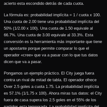
acierto esta escondido detrás de cada cuota.
La fórmula es: probabilidad implícita = 1 / cuota x 100.
Una cuota de 2.00 tiene una probabilidad implícita del
50% (1/2.00 x 100). Una cuota de 1.50 equivale al
66.7%. Una cuota de 3.00 equivale al 33.3%. Esta
conversión es la herramienta más importante que tiene
un apostante porque permite comparar lo que el
operador «cree» que va a pasar con lo que tus datos
dicen que va a pasar.
Pongamos un ejemplo práctico. El City juega fuera
contra un rival de mitad de tabla. El operador ofrece
Over 2.5 goles a cuota 1.75. La probabilidad implícita
es 57.1% (1/1.75 x 100). Ahora miras tus datos: el City
fuera de casa supera los 2.5 goles en el 55% de los
partidos esta temporada. La probabilidad implícita del