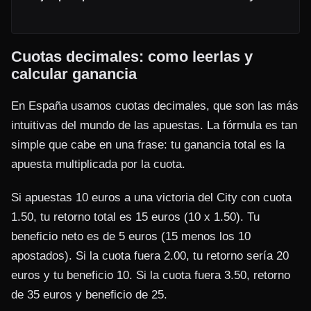
Cuotas decimales: como leerlas y
calcular ganancia
En España usamos cuotas decimales, que son las más
intuitivas del mundo de las apuestas. La fórmula es tan
simple que cabe en una frase: tu ganancia total es la
apuesta multiplicada por la cuota.
Si apuestas 10 euros a una victoria del City con cuota
1.50, tu retorno total es 15 euros (10 x 1.50). Tu
beneficio neto es de 5 euros (15 menos los 10
apostados). Si la cuota fuera 2.00, tu retorno sería 20
euros y tu beneficio 10. Si la cuota fuera 3.50, retorno
de 35 euros y beneficio de 25.